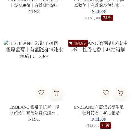
｜輕柔薄荷｜有蓋純水濕紙
厚藍莓｜有蓋隨身包純水濕
巾｜100抽
紙巾｜20抽20包
NT$90
NT$990
NT$1,300
7.6折
會員獨享
ENBLANC 銀離子抗菌｜極
ENBLANC 有蓋濕式衛生紙
厚藍莓｜有蓋隨身包純水濕
｜牡丹花香｜46抽箱購
紙巾｜20抽
NT$65
NT$590
NT$650
9.1折