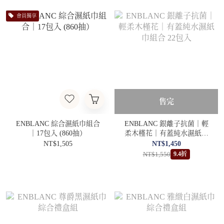
會員獨享
售完
ENBLANC 綜合濕紙巾組合
ENBLANC 銀離子抗菌｜輕
｜17包入 (860抽）
柔木槿花｜有蓋純水濕紙巾
組合 22包入
NT$1,505
NT$1,450
NT$1,550
9.4折