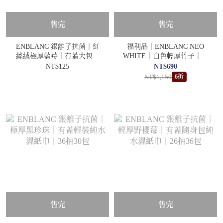
售完
售完
ENBLANC 銀離子抗菌｜紅
福利品｜ENBLANC NEO
絲絨極厚藍莓｜有蓋大包純
WHITE｜白色輕厚竹子｜有
水濕紙巾｜70抽
蓋純水濕紙巾｜72抽10包
NT$125
NT$690
NT$1,150
6折
售完
售完