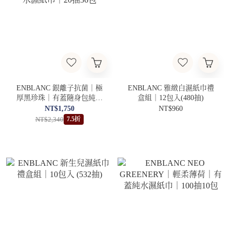
ENBLANC 銀離子抗菌｜極
ENBLANC 雅緻白濕紙巾禮
厚黑珍珠｜有蓋隨身包純水
盒組｜12包入(480抽)
濕紙巾｜20抽36包
NT$1,750
NT$960
NT$2,340
7.5折