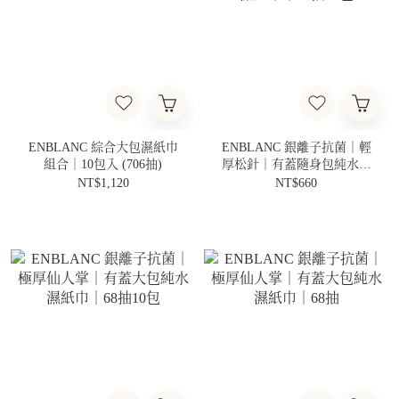
ENBLANC 綜合大包濕紙巾
ENBLANC 銀離子抗菌｜輕
組合｜10包入 (706抽)
厚松針｜有蓋隨身包純水濕
紙巾｜24抽12包
NT$1,120
NT$660