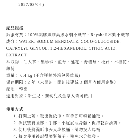
2027/03/04 )
產品規格
紙張材質：
100%黏膠纖維高級水刺不織布、
Rayshell木漿
不織布
成分：WATER. SODIUM BENZOATE. COCO-GLUCOSIDE.
CAPRYLYL GLYCOL. 1,2-HEXANEDIOL. CITRIC ACID.
EXTRACT
萃取物：仙人掌、黑珍珠、藍莓、蓮花、野櫻莓、松針、木槿花、
薄荷
重量： 6.4 kg (不含運輸外箱包裝重量)
保存期限：2 年（未開封；開封後建議 3 個月內使用完畢）
產地：韓國
適用對象：新生兒、嬰幼兒及全家人皆可使用
使用方式
打開上蓋，取出濕紙巾，單手即可輕鬆抽取。
擦拭寶寶臉部、手部、小屁屁或身體，保持乾淨清爽。
使用後將濕紙巾丟入垃圾桶，請勿投入馬桶。
每次使用後記得壓緊蓋子，避免水分揮發。