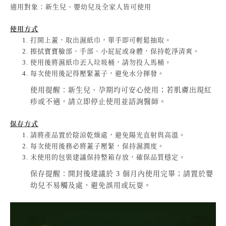
適用對象：新生兒、嬰幼兒及全家人皆可使用
使用方式
打開上蓋，取出濕紙巾，單手即可輕鬆抽取。
擦拭寶寶臉部、手部、小屁屁或身體，保持乾淨清爽。
使用後將濕紙巾丟入垃圾桶，請勿投入馬桶。
每次使用後記得壓緊蓋子，避免水分揮發。
使用提醒：新生兒、孕期均可安心使用；若肌膚出現紅
疹或不適，請立即停止使用並諮詢醫師。
保存方式
請將產品置於陰涼乾燥處，避免陽光直射與高溫。
每次使用後務必將蓋子壓緊，保持濕潤度。
未使用的包裝建議保持整箱存放，確保品質穩定。
保存提醒：開封後建議於 3 個月內使用完畢；請置於嬰
幼兒不易觸及處，避免誤用或玩耍。