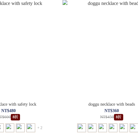
lace with safety lock
doggu necklace with beads
NT$480
NT$360
T$600
NT$450
8折
8折
+ 2