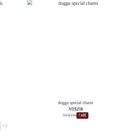
doggu special charm
NT$250
NT$330
7.6折
+ 3