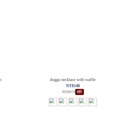
m
doggu necklace with waffle
NT$540
NT$675
8折