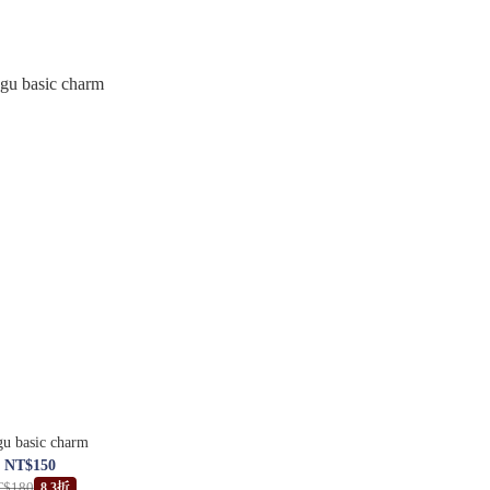
u basic charm
NT$150
T$180
8.3折