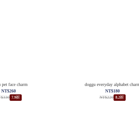
 pet face charm
doggu everyday alphabet char
NT$260
NT$180
T$330
NT$220
7.9折
8.2折