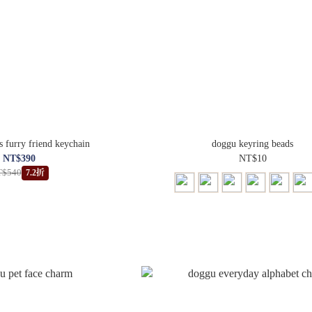
s furry friend keychain
doggu keyring beads
NT$390
NT$10
T$540
7.2折