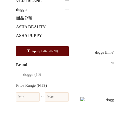
VERTBLANC
doggu
商品分類
ASHA BEAUTY
ASHA PUPPY
Apply Filter
(0/20)
doggu Billie'
N
Brand
doggu (10)
Price Range (NT$)
~