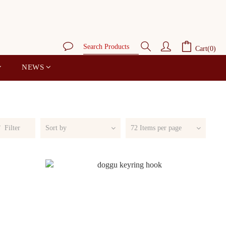
Cart(0)
NEWS
Filter
Sort by
72 Items per page