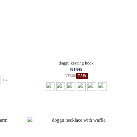
doggu keyring hook
NT$45
NT$60
7.5折
+ 4