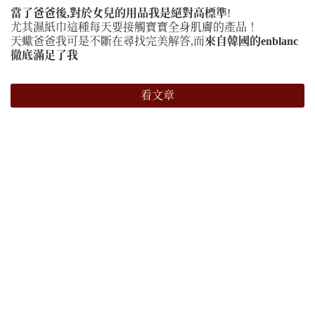
當了爸爸後,對於女兒的用品我是絕對高標準
!
尤其濕紙巾這種每天要接觸寶寶全身肌膚的產品！
天蠍爸爸我可是不斷在尋找完美解答,而
來自韓國的enblanc
徹底滿足了我
看文章