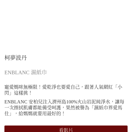
柯夢波丹
ENBLANC 濕紙巾
寵愛媽咪無極限！愛乾淨也要愛自己，跟著人氣網紅「小
閃」這樣挑！
ENBLANC 安柏兒注入濟州島100%火山岩泥純淨水，讓每
一次擦拭肌膚都能備受呵護，果然被譽為「濕紙巾界愛馬
仕」，給媽媽就要用最好的！
看影片