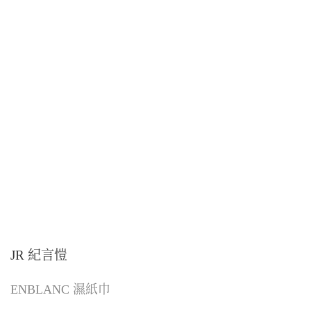
JR 紀言愷
ENBLANC 濕紙巾