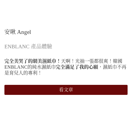
安啾 Angel
ENBLANC 產品體驗
完全美哭了的網美濕紙巾！
天啊！光抽一張都很爽！韓國
ENBLANC的純水濕紙巾
完全滿足了我的心願
，濕紙巾不再
是育兒人的專利！
看文章