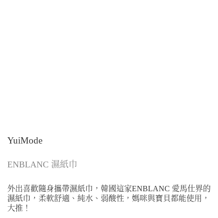
YuiMode
ENBLANC 濕紙巾
外出喜歡隨身攜帶濕紙巾，韓國這家ENBLANC 愛馬仕界的
濕紙巾，柔軟舒適、純水、弱酸性，媽咪與寶貝都能使用，
大推！