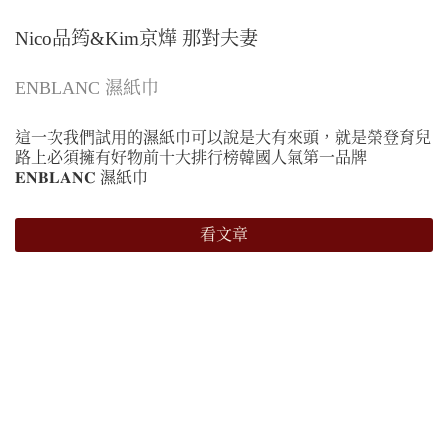
Nico品筠&Kim京燁 那對夫妻
ENBLANC 濕紙巾
這一次我們試用的濕紙巾可以說是大有來頭，就是榮登育兒
路上必須擁有好物前十大排行榜韓國人氣第一品牌
𝐄𝐍𝐁𝐋𝐀𝐍𝐂 濕紙巾
看文章