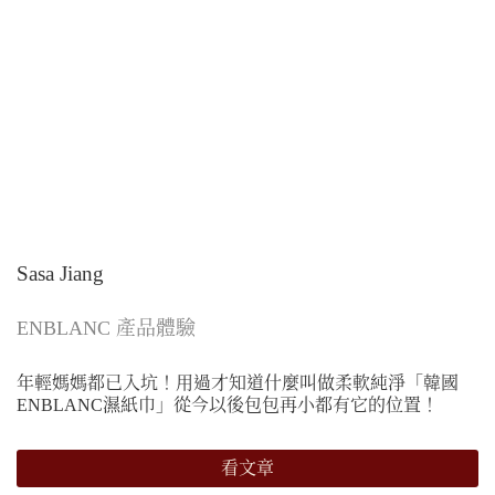
Sasa Jiang
ENBLANC 產品體驗
年輕媽媽都已入坑！用過才知道什麼叫做柔軟純淨「韓國
ENBLANC濕紙巾」從今以後包包再小都有它的位置！
看文章