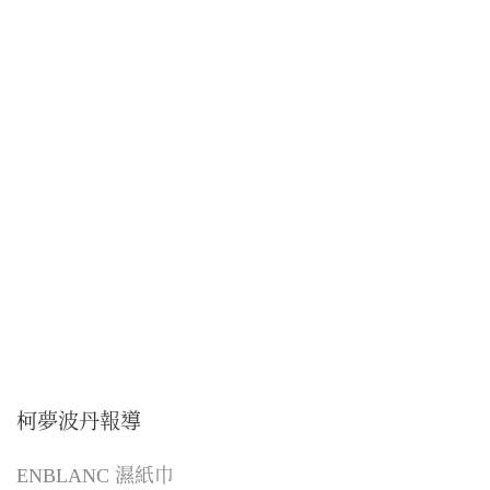
柯夢波丹報導
ENBLANC 濕紙巾