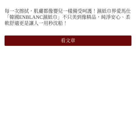
每一次擦拭，肌膚都像嬰兒一樣備受呵護！濕紙巾界愛馬仕
「韓國ENBLANC濕紙巾」不只美到像精品，純淨安心、柔
軟舒適更是讓人一用秒沈船！
看文章