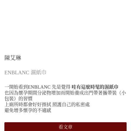
陳艾琳
ENBLANC 濕紙巾
一開始看到ENBLANC 先是覺得
哇有這麼時髦的濕紙巾
也因為懷孕期間分泌物增加而開始養成出門帶著攜帶裝（小
包裝）的習慣
上廁所時都會好好擦拭 照護自己的私密處
避免增多懷孕的不適感
看文章