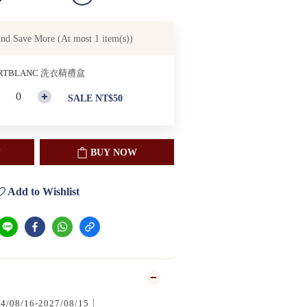
and Save More
(At most 1 item(s))
RTBLANC 洗衣精禮盒
SALE NT$50
BUY NOW
Add to Wishlist
8/16-2027/08/15｜