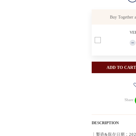
Buy Together 
VE
ADD TO CART
Share
DESCRIPTION
｜製造&保存日期：2024/0