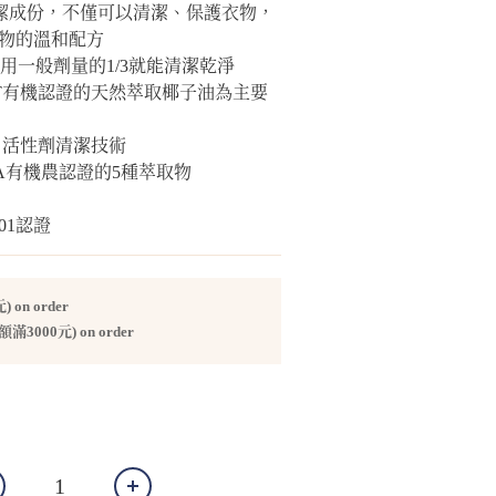
清潔成份，不僅可以清潔、保護衣物，
物的溫和配方
使用一般劑量的1/3就能清潔乾淨
ERT有機認證的天然萃取椰子油為主要
NC 活性劑清潔技術
DA有機農認證的5種萃取物
9001認證
on order
000元) on order