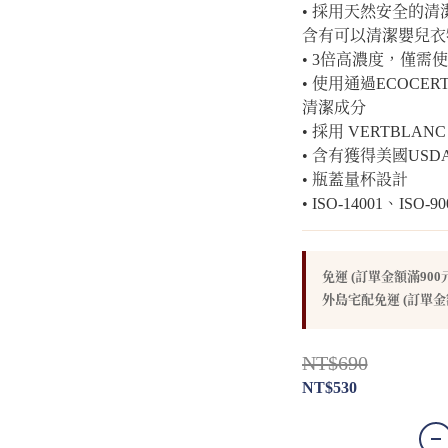
• 採用天然安全的
含有可以清潔嬰兒衣
• 3倍高濃度，僅需
• 使用通過ECOC
清潔成分
• 採用 VERTBLA
• 含有獲得美國US
• 瓶蓋量杯設計
• ISO-14001、ISO-
免運 (訂單金額滿900元) 
外島宅配免運 (訂單金額滿3
NT$690
NT$530