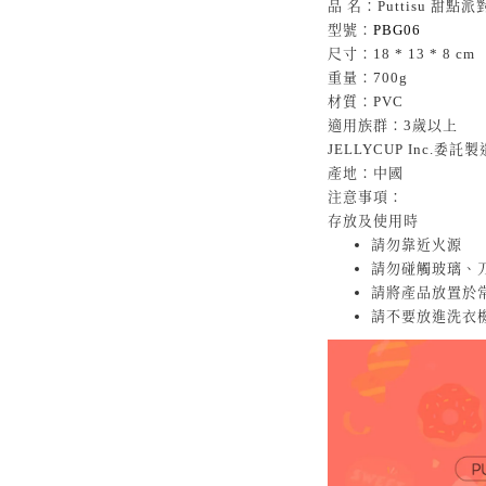
品 名：Puttisu 甜點派
型號：
PBG06
尺寸：18 * 13 * 8 cm
重量：700g
材質：PVC
適用族群：3歲以上
JELLYCUP Inc.委託製
產地：中國
注意事項：
存放及使用時
請勿靠近火源
請勿碰觸玻璃、
請將產品放置於
請不要放進洗衣