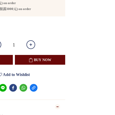
on order
000元) on order
BUY NOW
Add to Wishlist