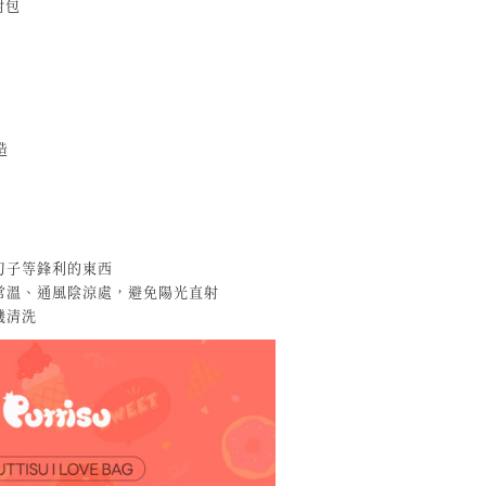
對包
造
刀子等鋒利的東西
常溫、通風陰涼處，避免陽光直射
機清洗