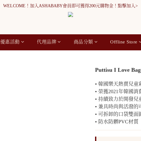
WELCOME！加入ASHABABY會員即可獲得200元購物金！點擊加入>
WELCOME！加入ASHABABY會員即可獲得200元購物金！點擊加入>
全館消費滿900元免運
WELCOME！加入ASHABABY會員即可獲得200元購物金！點擊加入>
優惠活動
代理品牌
商品分類
Offline Store
Puttisu I Love Bag
• 韓國樂天熱賣兒童
• 榮獲2021年韓
• 持續致力於開發
• 兼具時尚與活潑的
• 可拆卸的口袋雙面
• 防水防髒PVC材質