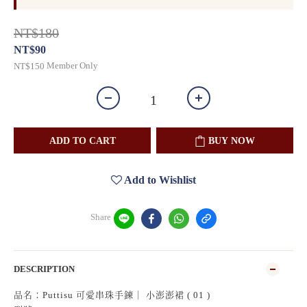
NT$180
NT$90
Member Only
NT$150
ADD TO CART
BUY NOW
Add to Wishlist
Share
DESCRIPTION
品名：Puttisu 可愛串珠手鍊｜ 小澎澎裙 ( 01 )