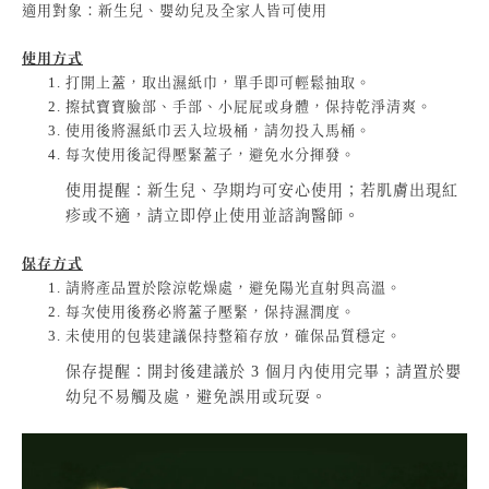
適用對象：新生兒、嬰幼兒及全家人皆可使用
使用方式
打開上蓋，取出濕紙巾，單手即可輕鬆抽取。
擦拭寶寶臉部、手部、小屁屁或身體，保持乾淨清爽。
使用後將濕紙巾丟入垃圾桶，請勿投入馬桶。
每次使用後記得壓緊蓋子，避免水分揮發。
使用提醒：新生兒、孕期均可安心使用；若肌膚出現紅
疹或不適，請立即停止使用並諮詢醫師。
保存方式
請將產品置於陰涼乾燥處，避免陽光直射與高溫。
每次使用後務必將蓋子壓緊，保持濕潤度。
未使用的包裝建議保持整箱存放，確保品質穩定。
保存提醒：開封後建議於 3 個月內使用完畢；請置於嬰
幼兒不易觸及處，避免誤用或玩耍。