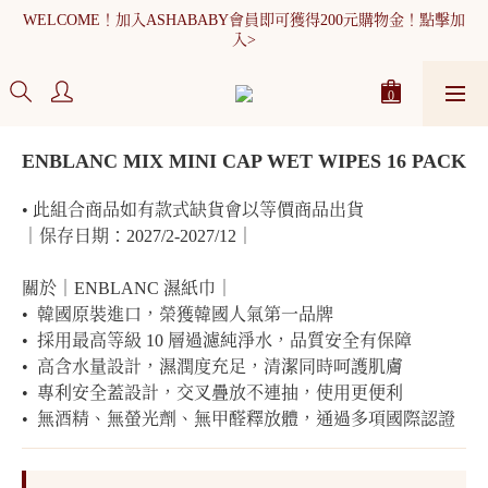
WELCOME！加入ASHABABY會員即可獲得200元購物金！點擊加
全館消費滿900元免運
入>
WELCOME！加入ASHABABY會員即可獲得200元購物金！點擊加
入>
ENBLANC MIX MINI CAP WET WIPES 16 PACK
• 此組合商品如有款式缺貨會以等價商品出貨
｜保存日期：2027/2-2027/12｜
關於｜ENBLANC 濕紙巾｜
•  韓國原裝進口，榮獲韓國人氣第一品牌
•  採用最高等級 10 層過濾純淨水，品質安全有保障
•  高含水量設計，濕潤度充足，清潔同時呵護肌膚
•  專利安全蓋設計，交叉疊放不連抽，使用更便利
•  無酒精、無螢光劑、無甲醛釋放體，通過多項國際認證