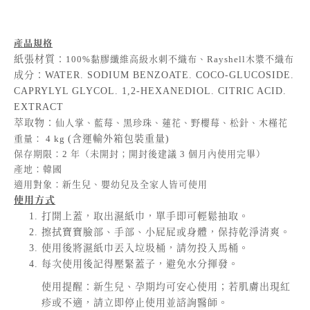
產品規格
紙張材質：
100%黏膠纖維高級水刺不織布、
Rayshell木漿
不織布
成分：WATER. SODIUM BENZOATE. COCO-GLUCOSIDE.
CAPRYLYL GLYCOL. 1,2-HEXANEDIOL. CITRIC ACID.
EXTRACT
萃取物：
仙人掌、藍莓、黑珍珠、蓮花、野櫻莓、松針、木槿花
重量： 4 kg
(含運輸外箱包裝重量)
保存期限：2 年（未開封；開封後建議 3 個月內使用完畢）
產地：韓國
適用對象：新生兒、嬰幼兒及全家人皆可使用
使用方式
打開上蓋，取出濕紙巾，單手即可輕鬆抽取。
擦拭寶寶臉部、手部、小屁屁或身體，保持乾淨清爽。
使用後將濕紙巾丟入垃圾桶，請勿投入馬桶。
每次使用後記得壓緊蓋子，避免水分揮發。
使用提醒：新生兒、孕期均可安心使用；若肌膚出現紅
疹或不適，請立即停止使用並諮詢醫師。