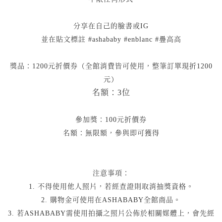
分享在自己的臉書或IG
並在貼文標註 #ashababy #enblanc #疊高高
獎品：1200元折價券（全館消費皆可使用，整筆訂單現折1200
元）
名額：3位
參加獎：100元折價券
名額：無限額，參與即可獲得
注意事項：
1. 不得使用他人照片，若經查證則取消抽獎資格。
2. 購物金可使用在ASHABABY全館商品。
3. 若ASHABABY需使用拍攝之照片公佈於相關媒體上，會先經