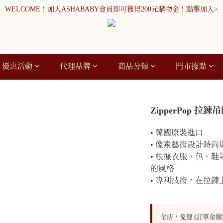
WELCOME！加入ASHABABY會員即可獲得200元購物金！點擊加入>
WELCOME！加入ASHABABY會員即可獲得200元購物金！點擊加入>
全館消費滿900元免運
WELCOME！加入ASHABABY會員即可獲得200元購物金！點擊加入>
優惠活動
代理品牌
商品分類
門市據點
ZipperPop 拉
• 韓國原裝進口
• 像素藝術設計時尚
• 根據衣服、包、
的風格
• 專利技術，在拉
全店，免運 (訂單金額滿