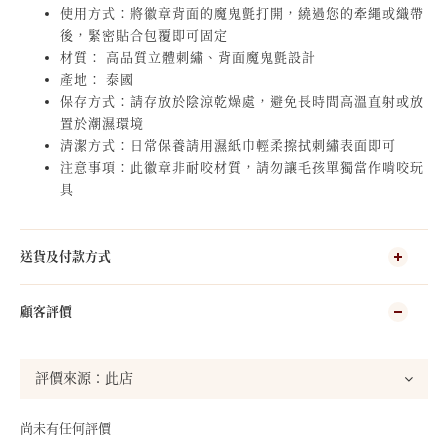
使用方式：將徽章背面的魔鬼氈打開，繞過您的牽繩或織帶
後，緊密貼合包覆即可固定
材質： 高品質立體刺繡、背面魔鬼氈設計
產地： 泰國
保存方式：請存放於陰涼乾燥處，避免長時間高溫直射或放
置於潮濕環境
清潔方式：日常保養請用濕紙巾輕柔擦拭刺繡表面即可
注意事項：此徽章非耐咬材質，請勿讓毛孩單獨當作啃咬玩
具
送貨及付款方式
顧客評價
尚未有任何評價