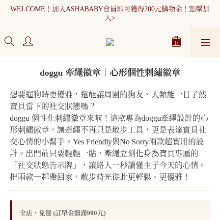
WELCOME！加入ASHABABY會員即可獲得200元購物金！點擊加
WELCOME！加入ASHABABY會員即可獲得200元購物金！點擊加
入>
入>
全館消費滿900元免運
WELCOME！加入ASHABABY會員即可獲得200元購物金！點擊加
入>
doggu 牽繩徽章｜心形個性刺繡徽章
想要遛狗時更優雅，還能讓周圍的狗友、人類能一目了然
寶貝當下的社交狀態嗎？
doggu 個性化刺繡徽章來啦！這款專為doggu牽繩設計的心
形刺繡徽章，讓牽繩不再只是散步工具，更是表達寶貝社
交心情的小幫手。Yes Friendly與No Sorry兩款超實用的設
計。出門前只要輕輕一貼，牽繩立刻化身為寶貝專屬的
「社交狀態告示牌」，讓路人一秒讀懂主子今天的心情。
把兩款一起帶回家，散步時光從此更輕鬆、更優雅！
全店，免運 (訂單金額滿900元)