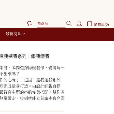
立即購買
購物車(0)
最新消息
鍊｜選我選我系列｜餵我餵我
串飾，瞬間選擇障礙發作，覺得每一
不出來嗎？
聽到你的心聲了！這組「選我選我系列」
症家長量身打造。由設計師親自操
最符合主題的串飾完美搭配，幫你省
無腦帶走，收到就能立刻讓本寶亮麗