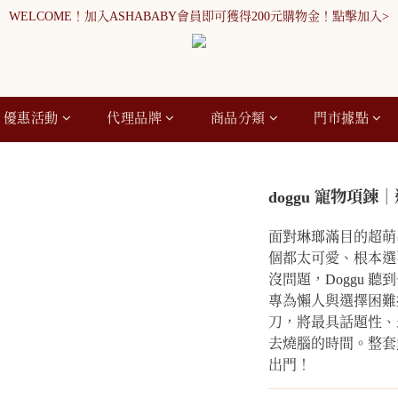
WELCOME！加入ASHABABY會員即可獲得200元購物金！點擊加入>
WELCOME！加入ASHABABY會員即可獲得200元購物金！點擊加入>
全館消費滿900元免運
WELCOME！加入ASHABABY會員即可獲得200元購物金！點擊加入>
優惠活動
代理品牌
商品分類
門市據點
doggu 寵物項
面對琳瑯滿目的超萌
個都太可愛、根本選
沒問題，Doggu 
專為懶人與選擇困難
刀，將最具話題性、
去燒腦的時間。整套
出門！