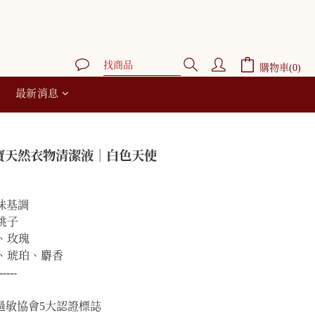
立即購買
購物車(0)
最新消息
 寶寶天然衣物清潔液｜白色天使
香味基調
桃子
、玫瑰
香、琥珀、麝香
-----
過敏協會5大認證標誌