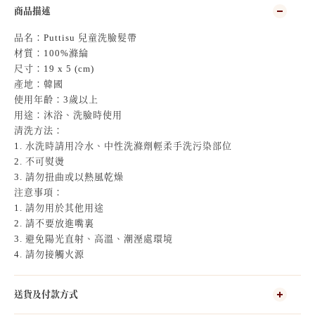
商品描述
品名：Puttisu 兒童洗臉髮帶
材質：100%滌綸
尺寸：19 x 5 (cm)
產地：韓國
使用年齡：3歲以上
用途：沐浴、洗臉時使用
清洗方法：
1. 水洗時請用冷水、中性洗滌劑輕柔手洗污染部位
2. 不可熨燙
3. 請勿扭曲或以熱風乾燥
注意事項：
1. 請勿用於其他用途
2. 請不要放進嘴裏
3. 避免陽光直射、高溫、潮溼處環境
4. 請勿接觸火源
送貨及付款方式