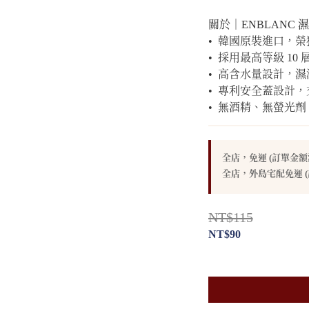
關於｜ENBLANC 
•  韓國原裝進口，
•  採用最高等級 1
•  高含水量設計，
•  專利安全蓋設計
•  無酒精、無螢
全店，免運 (訂單金額滿
全店，外島宅配免運 (
NT$115
NT$90