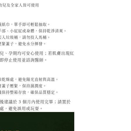
幼兒及全家人皆可使用
濕紙巾，單手即可輕鬆抽取。
手部、小屁屁或身體，保持乾淨清爽。
丟入垃圾桶，請勿投入馬桶。
壓緊蓋子，避免水分揮發。
兒、孕期均可安心使用；若肌膚出現紅
即停止使用並諮詢醫師。
涼乾燥處，避免陽光直射與高溫。
將蓋子壓緊，保持濕潤度。
議保持整箱存放，確保品質穩定。
後建議於 3 個月內使用完畢；請置於
處，避免誤用或玩耍。