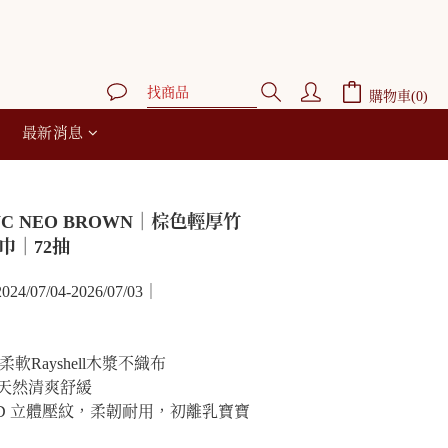
購物車(0)
最新消息
C NEO BROWN｜棕色輕厚竹
巾｜72抽
07/04-2026/07/03｜
G 柔軟Rayshell木漿不織布
，天然清爽舒緩
搭配 4D 立體壓紋，柔韌耐用，初離乳寶寶