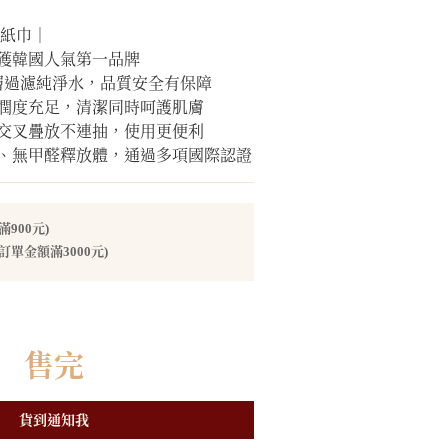
濕紙巾｜
榮獲韓國人氣第一品牌
0 層過濾純淨水，品質安全有保障
濕潤度充足，清潔同時呵護肌膚
，交叉疊放不連抽，使用更便利
光劑、無甲醛釋放體，通過多項國際認證
900元)
訂單金額滿3000元)
售完
貨到通知我