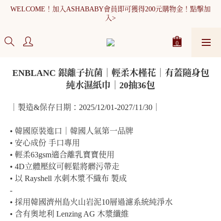
WELCOME！加入ASHABABY會員即可獲得200元購物金！點擊加
全館消費滿900元免運
入>
WELCOME！加入ASHABABY會員即可獲得200元購物金！點擊加
入>
ENBLANC 銀離子抗菌｜輕柔木槿花｜有蓋隨身包
純水濕紙巾｜20抽36包
｜製造&保存日期：2025/12/01-2027/11/30｜
• 韓國原裝進口｜韓國人氣第一品牌
• 安心成份 手口專用
• 輕柔63gsm適合離乳寶寶使用
• 4D立體壓紋可輕鬆將髒污帶走
• 以 Rayshell 水刺木漿不織布 製成
-
• 採用韓國濟州島火山岩泥10層過濾系統純淨水
• 含有奧地利 Lenzing AG 木漿纖維