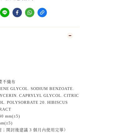
木漿不織布
NE GLYCOL. SODIUM BENZOATE.
LYCERIN. CAPRYLYL GLYCOL. CITRIC
OL. POLYSORBATE 20. HIBISCUS
TRACT
0 mm(±5)
m(±5)
封；開封後建議 3 個月內使用完畢）