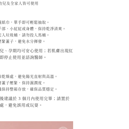
幼兒及全家人皆可使用
濕紙巾，單手即可輕鬆抽取。
手部、小屁屁或身體，保持乾淨清爽。
丟入垃圾桶，請勿投入馬桶。
壓緊蓋子，避免水分揮發。
兒、孕期均可安心使用；若肌膚出現紅
即停止使用並諮詢醫師。
涼乾燥處，避免陽光直射與高溫。
將蓋子壓緊，保持濕潤度。
議保持整箱存放，確保品質穩定。
後建議於 3 個月內使用完畢；請置於
處，避免誤用或玩耍。