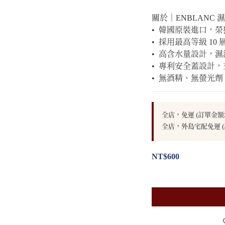
關於｜ENBLANC 
•  韓國原裝進口，
•  採用最高等級 1
•  高含水量設計，
•  專利安全蓋設計
•  無酒精、無螢
全店，免運 (訂單金額滿
全店，外島宅配免運 (
NT$600