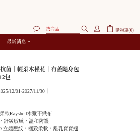
購物車(0)
最新消息
離子抗菌｜輕柔木槿花｜有蓋隨身包
12包
12/01-2027/11/30｜
G 柔軟Rayshell木漿不織布
物，舒緩敏感，溫和防護
搭配 4D 立體壓紋，極致柔軟，離乳寶寶適