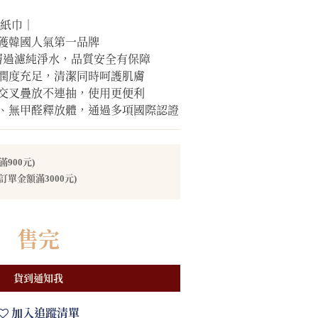
濕紙巾｜
榮獲韓國人氣第一品牌
0 層過濾純淨水，品質安全有保障
濕潤度充足，清潔同時呵護肌膚
，交叉疊放不連抽，使用更便利
光劑、無甲醛釋放體，通過多項國際認證
900元)
訂單金額滿3000元)
售完
貨到通知我
加入追蹤清單