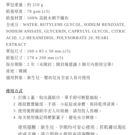
單包重量：約 210 g
紙張厚度：78 gsm (±5)
紙張材質：100% 高級水刺不織布
全成分：WATER, BUTYLENE GLYCOL, SODIUM BENZOATE,
SODIUM ANISATE, GLYCERIN, CAPRYLYL GLYCOL, CITRIC
ACID, 1,2-HEXANEDIOL, POLYSORBATE 20, PEARL
EXTRACT
單包尺寸：100 x 85 x 50 mm (±5)
紙張尺寸：170 x 200 mm (±5)
保存期限：2 年（未開封；開封後建議 3 個月內使用完畢）
產地：韓國
適用對象：新生兒、嬰幼兒及全家人皆可使用
使用方式
打開上蓋，取出濕紙巾，單手即可輕鬆抽取。
擦拭寶寶臉部、手部、小屁屁或身體，保持乾淨清爽。
使用後將濕紙巾丟入垃圾桶，請勿投入馬桶。
每次使用後記得壓緊蓋子，避免水分揮發。
使用提醒：新生兒、孕期均可安心使用；若肌膚出現紅
疹或不適，請立即停止使用並諮詢醫師。