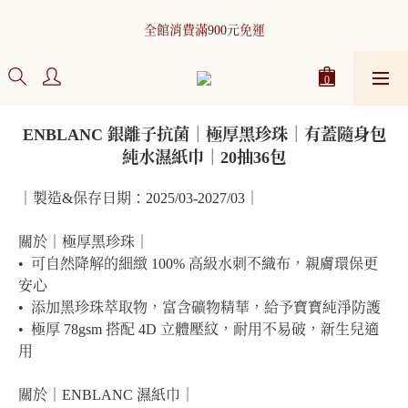
WELCOME！加入ASHABABY會員即可獲得200元購物金！點擊加
全館消費滿900元免運
入>
WELCOME！加入ASHABABY會員即可獲得200元購物金！點擊加
入>
ENBLANC 銀離子抗菌｜極厚黑珍珠｜有蓋隨身包
純水濕紙巾｜20抽36包
｜製造&保存日期：2025/03-2027/03｜
關於｜極厚黑珍珠｜
•  可自然降解的細緻 100% 高級水刺不織布，親膚環保更
安心
•  添加黑珍珠萃取物，富含礦物精華，給予寶寶純淨防護
•  極厚 78gsm 搭配 4D 立體壓紋，耐用不易破，新生兒適
用
關於｜ENBLANC 濕紙巾｜