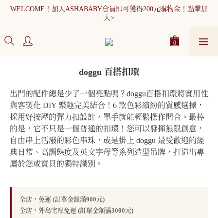
WELCOME！加入ASHABABY會員即可獲得200元購物金！點擊加
WELCOME！加入ASHABABY會員即可獲得200元購物金！點擊加
入>
入>
全館消費滿900元免運
WELCOME！加入ASHABABY會員即可獲得200元購物金！點擊加
doggu 百搭扣環
入>
出門的配件總是少了一個亮點嗎？doggu百搭扣環將實用性
與客製化 DIY 樂趣完美結合！6 款色彩繽紛的質感選擇，
採用好按壓的彈力扣設計，單手就能輕鬆操作開合。最棒
的是，它不只是一個普通的扣環！您可以發揮無限創意，
自由串上活潑的彩色串珠，或是掛上 doggu 最受歡迎的經
典日常、高調態度及英文字母等系列造型吊牌，打造出專
屬於您或寶貝的獨特識別。
全店，免運 (訂單金額滿900元)
全店，外島宅配免運 (訂單金額滿3000元)